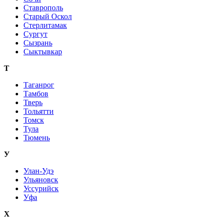
Ставрополь
Старый Оскол
Стерлитамак
Сургут
Сызрань
Сыктывкар
Т
Таганрог
Тамбов
Тверь
Тольятти
Томск
Тула
Тюмень
У
Улан-Удэ
Ульяновск
Уссурийск
Уфа
Х