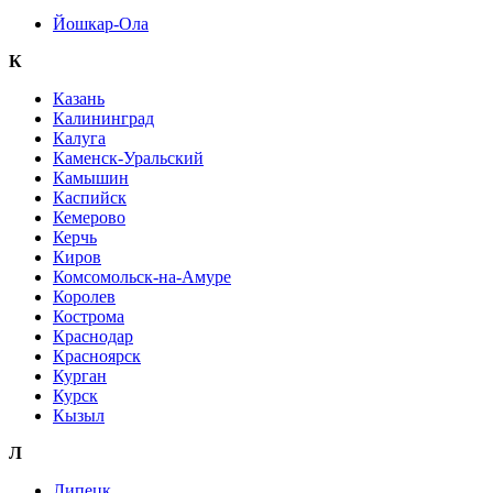
Йошкар-Ола
К
Казань
Калининград
Калуга
Каменск-Уральский
Камышин
Каспийск
Кемерово
Керчь
Киров
Комсомольск-на-Амуре
Королев
Кострома
Краснодар
Красноярск
Курган
Курск
Кызыл
Л
Липецк