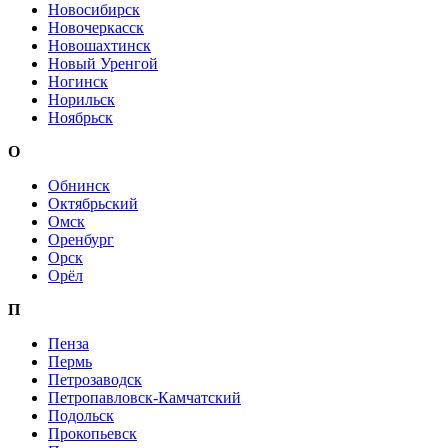
Новосибирск
Новочеркасск
Новошахтинск
Новый Уренгой
Ногинск
Норильск
Ноябрьск
О
Обнинск
Октябрьский
Омск
Оренбург
Орск
Орёл
П
Пенза
Пермь
Петрозаводск
Петропавловск-Камчатский
Подольск
Прокопьевск