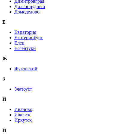
Димитровград
Долгопрудный
Домодедово
Е
Евпатория
Екатеринбург
Елец
Ессентуки
Ж
Жуковский
З
Златоуст
И
Иваново
Ижевск
Иркутск
Й