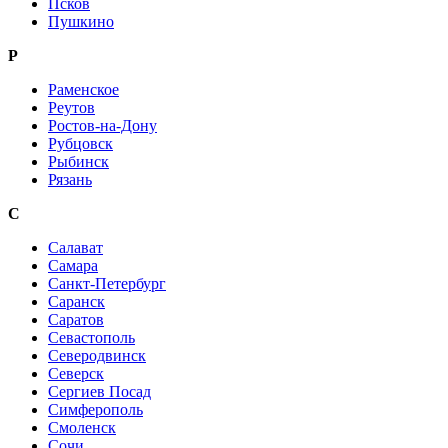
Псков
Пушкино
Р
Раменское
Реутов
Ростов-на-Дону
Рубцовск
Рыбинск
Рязань
С
Салават
Самара
Санкт-Петербург
Саранск
Саратов
Севастополь
Северодвинск
Северск
Сергиев Посад
Симферополь
Смоленск
Сочи