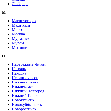
Люберцы
М
Магнитогорск
Махачкала
Миасс
Москва
Мурманск
Муром
Мытищи
Н
Набережные Челны
Назрань
Находка
Невинномысск
Нижневартовск
Нижнекамск
Нижний Новгород
Нижний Тагил
Новокузнецк
Новокуйбышевск
Новороссийск