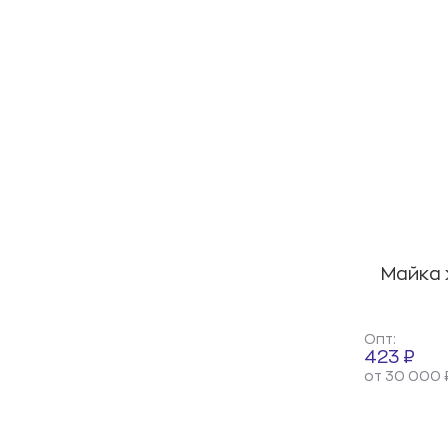
Майка 
Опт:
423 ₽
от 30 000 