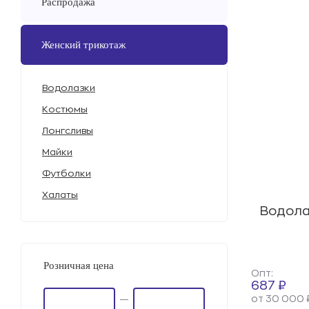
Распродажа
Женский трикотаж
Водолазки
Костюмы
Лонгсливы
Майки
Футболки
Халаты
Водола
Розничная цена
Опт:
687 ₽
от 30 000 