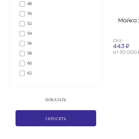
48
50
Майка 
52
54
Опт:
56
443 ₽
от 30 000 
58
60
62