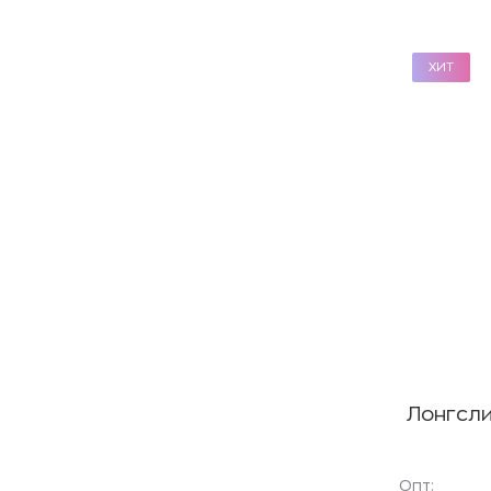
ХИТ
Лонгсли
Опт: