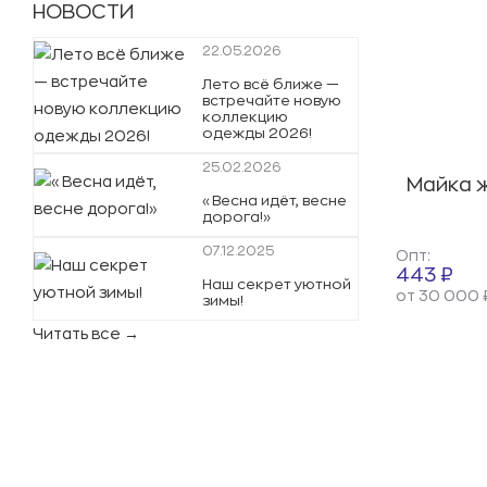
НОВОСТИ
22.05.2026
Лето всё ближе —
встречайте новую
коллекцию
одежды 2026!
25.02.2026
Майка ж
«Весна идёт, весне
дорога!»
07.12.2025
Опт:
443 ₽
Наш секрет уютной
от 30 000 
зимы!
Читать все →