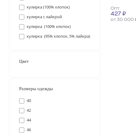
кулирка (100% хлопок)
Опт:
427 ₽
кулирка с лайкрой
от 30 000 
кулирка (100% хлопок)
кулирка (95% хлопок, 5% лайкра)
Цвет
Размеры одежды
40
42
44
46